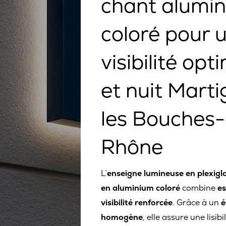
chant alumi
coloré pour 
visibilité opt
et nuit Mart
les Bouches
Rhône
L’
enseigne lumineuse en plexigla
en aluminium coloré
combine
es
visibilité renforcée
. Grâce à un
é
homogène
, elle assure une lisibi