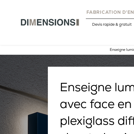
FABRICATION D'E
Devis rapide & gratuit
Enseigne lumi
Enseigne lu
avec face en
plexiglass di