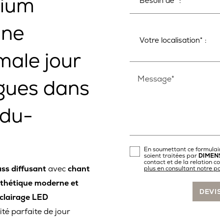
nium
une
imale jour
Message*
igues dans
-du-
En soumettant ce formulair
soient traitées par
DIMEN
contact et de la relation 
ss diffusant
avec
chant
plus en consultant notre po
thétique moderne et
clairage LED
lité parfaite de jour